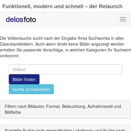
Funktionell, modern und schnell – der Relaunch
von delosfoto.de
Tog
navi
Die Volltextsuche sucht nach der Eingabe Ihres Suchwortes in allen
Datenbankfeldern. Auch wenn direkt keine Bilder angezeigt werden
erhalten Sie passende Vorschläge, in welchen Kategorien Ihr Suchwort
vorkommt.
Bilder finden
Suche zurücksetzen
Filtern nach Bildautor, Format, Beleuchtung, Aufnahmezeit und
Bildfarbe
Spezielle Suche nach geografischen Lokationen und Suche nach