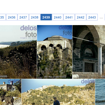
…
435
2436
2437
2438
2439
2440
2441
2442
2443