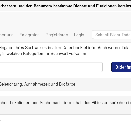
 schnell – der Relaunch von delosfoto.de
verbessern und den Benutzern bestimmte Dienste und Funktionen bereitz
ber uns
Fotografen
Registrieren
Login
Eingabe Ihres Suchwortes in allen Datenbankfeldern. Auch wenn direkt
, in welchen Kategorien Ihr Suchwort vorkommt.
Bilder f
 Beleuchtung, Aufnahmezeit und Bildfarbe
schen Lokationen und Suche nach dem Inhalt des Bildes entsprechend