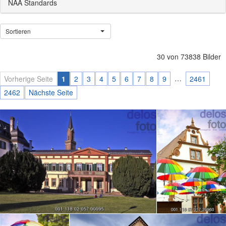
NAA Standards
Sortieren
30 von 73838 Bilder
…
Vorherige Seite
1
2
3
4
5
6
7
8
9
2461
2462
Nächste Seite