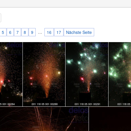
…
5
6
7
8
9
16
17
Nächste Seite