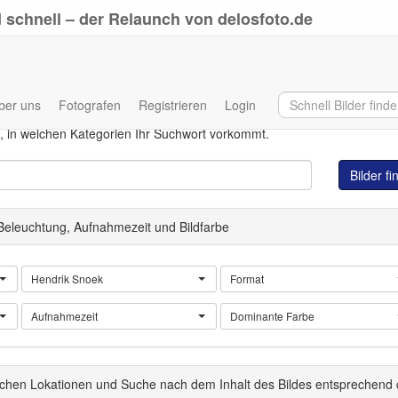
 schnell – der Relaunch von delosfoto.de
ber uns
Fotografen
Registrieren
Login
Eingabe Ihres Suchwortes in allen Datenbankfeldern. Auch wenn direkt
, in welchen Kategorien Ihr Suchwort vorkommt.
Bilder f
 Beleuchtung, Aufnahmezeit und Bildfarbe
Hendrik Snoek
Format
Aufnahmezeit
Dominante Farbe
schen Lokationen und Suche nach dem Inhalt des Bildes entsprechend