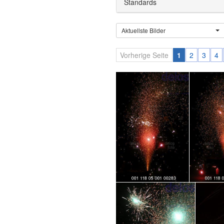
Standards
Aktuellste Bilder
Vorherige Seite
1
2
3
4