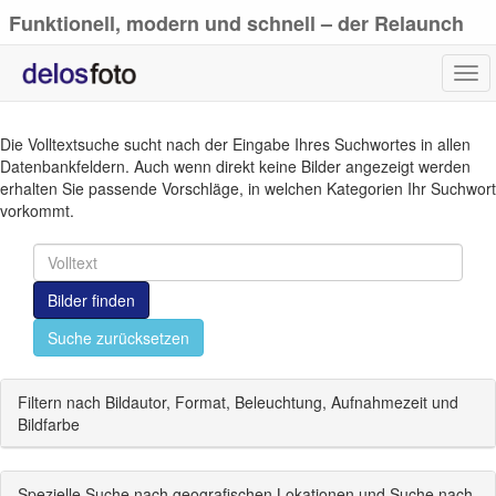
Funktionell, modern und schnell – der Relaunch
von delosfoto.de
Tog
navi
Die Volltextsuche sucht nach der Eingabe Ihres Suchwortes in allen
Datenbankfeldern. Auch wenn direkt keine Bilder angezeigt werden
erhalten Sie passende Vorschläge, in welchen Kategorien Ihr Suchwort
vorkommt.
Bilder finden
Suche zurücksetzen
Filtern nach Bildautor, Format, Beleuchtung, Aufnahmezeit und
Bildfarbe
Spezielle Suche nach geografischen Lokationen und Suche nach