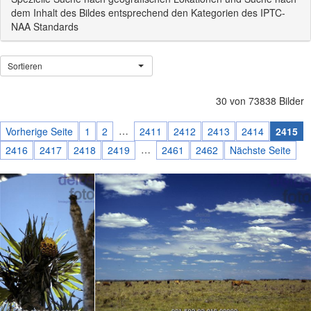
dem Inhalt des Bildes entsprechend den Kategorien des IPTC-
NAA Standards
Sortieren
30 von 73838 Bilder
…
Vorherige Seite
1
2
2411
2412
2413
2414
2415
…
2416
2417
2418
2419
2461
2462
Nächste Seite