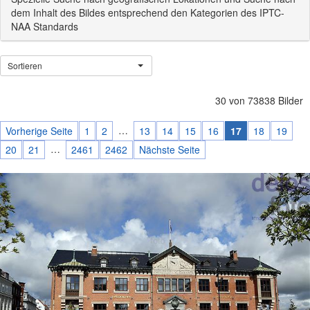
dem Inhalt des Bildes entsprechend den Kategorien des IPTC-
NAA Standards
Sortieren
30 von 73838 Bilder
…
Vorherige Seite
1
2
13
14
15
16
17
18
19
…
20
21
2461
2462
Nächste Seite