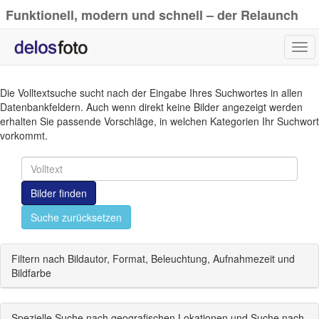
Funktionell, modern und schnell – der Relaunch
von delosfoto.de
Tog
navi
Die Volltextsuche sucht nach der Eingabe Ihres Suchwortes in allen
Datenbankfeldern. Auch wenn direkt keine Bilder angezeigt werden
erhalten Sie passende Vorschläge, in welchen Kategorien Ihr Suchwort
vorkommt.
Bilder finden
Suche zurücksetzen
Filtern nach Bildautor, Format, Beleuchtung, Aufnahmezeit und
Bildfarbe
Spezielle Suche nach geografischen Lokationen und Suche nach