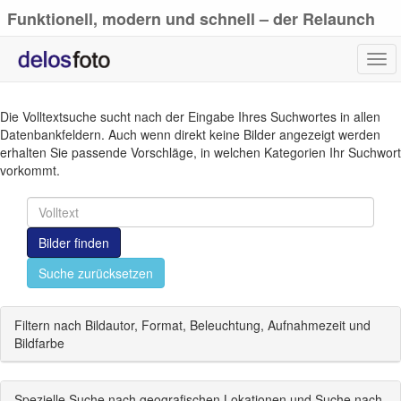
Funktionell, modern und schnell – der Relaunch
von delosfoto.de
Tog
navi
Die Volltextsuche sucht nach der Eingabe Ihres Suchwortes in allen
Datenbankfeldern. Auch wenn direkt keine Bilder angezeigt werden
erhalten Sie passende Vorschläge, in welchen Kategorien Ihr Suchwort
vorkommt.
Bilder finden
Suche zurücksetzen
Filtern nach Bildautor, Format, Beleuchtung, Aufnahmezeit und
Bildfarbe
Spezielle Suche nach geografischen Lokationen und Suche nach