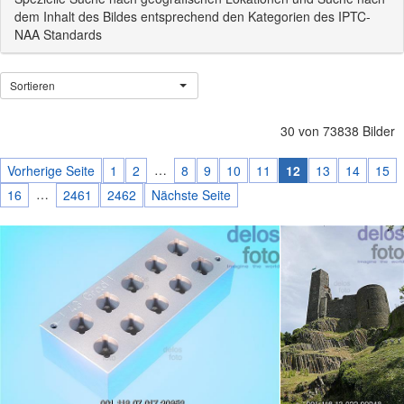
dem Inhalt des Bildes entsprechend den Kategorien des IPTC-
NAA Standards
Sortieren
30 von 73838 Bilder
…
Vorherige Seite
1
2
8
9
10
11
12
13
14
15
…
16
2461
2462
Nächste Seite