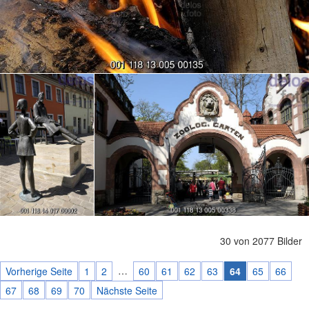
30 von 2077 Bilder
…
Vorherige Seite
1
2
60
61
62
63
64
65
66
67
68
69
70
Nächste Seite