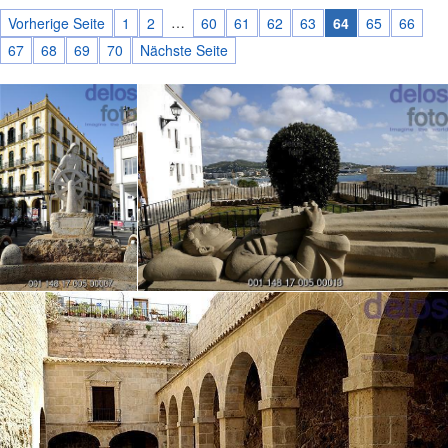
…
Vorherige Seite
1
2
60
61
62
63
64
65
66
67
68
69
70
Nächste Seite