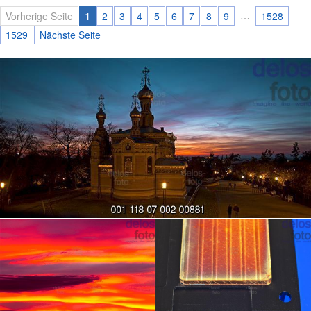
…
Vorherige Seite
1
2
3
4
5
6
7
8
9
1528
1529
Nächste Seite