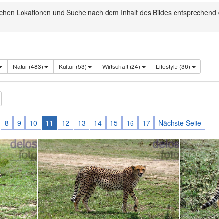
schen Lokationen und Suche nach dem Inhalt des Bildes entsprechend
Natur (483)
Kultur (53)
Wirtschaft (24)
Lifestyle (36)
8
9
10
11
12
13
14
15
16
17
Nächste Seite