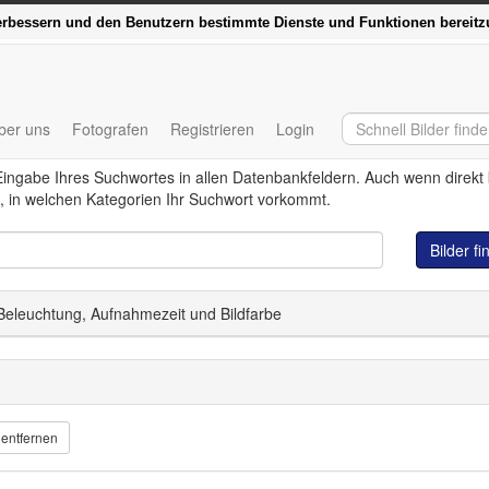
 schnell – der Relaunch von delosfoto.de
verbessern und den Benutzern bestimmte Dienste und Funktionen bereitz
ber uns
Fotografen
Registrieren
Login
Eingabe Ihres Suchwortes in allen Datenbankfeldern. Auch wenn direkt
, in welchen Kategorien Ihr Suchwort vorkommt.
Bilder f
 Beleuchtung, Aufnahmezeit und Bildfarbe
 entfernen