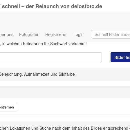
 schnell – der Relaunch von delosfoto.de
ber uns
Fotografen
Registrieren
Login
Eingabe Ihres Suchwortes in allen Datenbankfeldern. Auch wenn direkt
, in welchen Kategorien Ihr Suchwort vorkommt.
Bilder f
 Beleuchtung, Aufnahmezeit und Bildfarbe
entfernen
schen Lokationen und Suche nach dem Inhalt des Bildes entsprechend