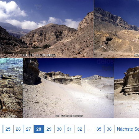
…
4
25
26
27
28
29
30
31
32
35
36
Nächste Se