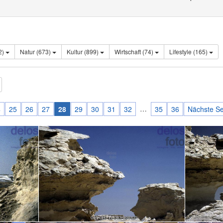
012)
Natur (673)
Kultur (899)
Wirtschaft (74)
Lifestyle (165)
…
4
25
26
27
28
29
30
31
32
35
36
Nächste Se