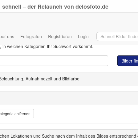
 schnell – der Relaunch von delosfoto.de
ber uns
Fotografen
Registrieren
Login
Eingabe Ihres Suchwortes in allen Datenbankfeldern. Auch wenn direkt
, in welchen Kategorien Ihr Suchwort vorkommt.
Bilder f
 Beleuchtung, Aufnahmezeit und Bildfarbe
ategorie entfernen
schen Lokationen und Suche nach dem Inhalt des Bildes entsprechend