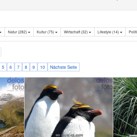
Natur (282)
Kultur (75)
Wirtschaft (32)
Lifestyle (14)
5
6
7
8
9
10
Nächste Seite