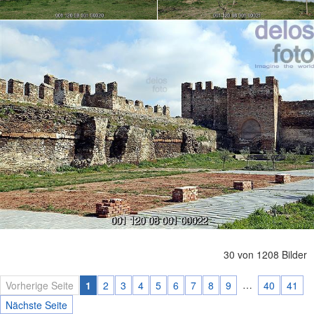
30 von 1208 Bilder
…
Vorherige Seite
1
2
3
4
5
6
7
8
9
40
41
Nächste Seite