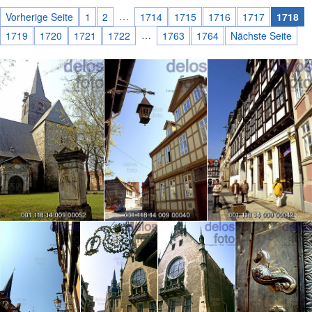
…
Vorherige Seite
1
2
1714
1715
1716
1717
1718
…
1719
1720
1721
1722
1763
1764
Nächste Seite