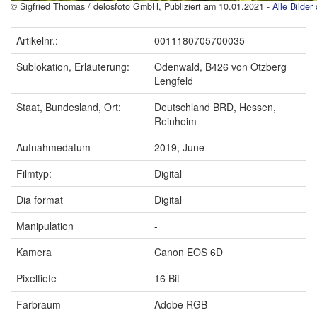
© Sigfried Thomas / delosfoto GmbH, Publiziert am 10.01.2021 -
Alle Bilde
Artikelnr.:
0011180705700035
Sublokation, Erläuterung:
Odenwald, B426 von Otzberg
Lengfeld
Staat, Bundesland, Ort:
Deutschland BRD, Hessen,
Reinheim
Aufnahmedatum
2019, June
Filmtyp:
Digital
Dia format
Digital
Manipulation
-
Kamera
Canon EOS 6D
Pixeltiefe
16 Bit
Farbraum
Adobe RGB