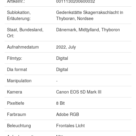
Artikelnr.:
0011130200600032
Sublokation,
Gedenkstätte Skagerrakschlacht in
Erläuterung:
Thyborøn, Nordsee
Staat, Bundesland,
Dänemark, Midtjylland, Thyboron
Ort:
Aufnahmedatum
2022, July
Filmtyp:
Digital
Dia format
Digital
Manipulation
-
Kamera
Canon EOS 5D Mark III
Pixeltiefe
8 Bit
Farbraum
Adobe RGB
Beleuchtung
Frontales Licht