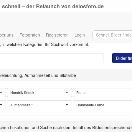
 schnell – der Relaunch von delosfoto.de
ber uns
Fotografen
Registrieren
Login
Eingabe Ihres Suchwortes in allen Datenbankfeldern. Auch wenn direkt
, in welchen Kategorien Ihr Suchwort vorkommt.
Bilder f
 Beleuchtung, Aufnahmezeit und Bildfarbe
Hendrik Snoek
Format
Aufnahmezeit
Dominante Farbe
schen Lokationen und Suche nach dem Inhalt des Bildes entsprechend