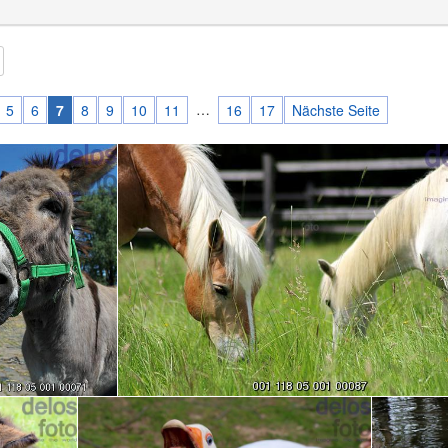
…
5
6
7
8
9
10
11
16
17
Nächste Seite