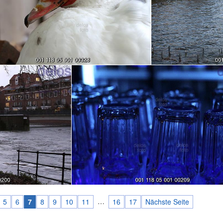
…
5
6
7
8
9
10
11
16
17
Nächste Seite