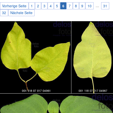
…
Vorherige Seite
1
2
3
4
5
6
7
8
9
10
31
32
Nächste Seite